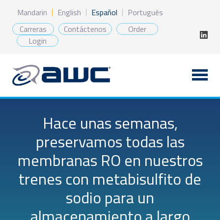
Saltar
Mandarin
English
Español
Português
al
contenido
Carreras
Contáctenos
Order
Login
Hace unas semanas,
preservamos todas las
membranas RO en nuestros
trenes con metabisulfito de
sodio para un
almacenamiento a largo