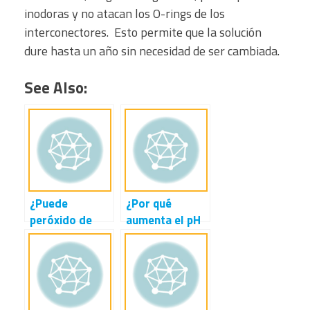
inodoras y no atacan los O-rings de los
interconectores. Esto permite que la solución
dure hasta un año sin necesidad de ser cambiada.
See Also:
¿Puede
¿Por qué
peróxido de
aumenta el pH
hidrógeno ser
del permeado
utilizado
RO cuando el
eficazmente en
agua pasa a
lugar del
través de un
bisulfito de
desgasificador?