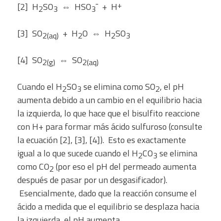
+
[2] H
SO
⇔ HSO
¯ + H
2
3
3
[3] SO
+ H
O ⇔ H
SO
2(aq)
2
2
3
[4] SO
⇔ SO
2(g)
2(aq)
Cuando el H
SO
se elimina como SO
, el pH
2
3
2
aumenta debido a un cambio en el equilibrio hacia
la izquierda, lo que hace que el bisulfito reaccione
con H+ para formar más ácido sulfuroso (consulte
la ecuación [2], [3], [4]). Esto es exactamente
igual a lo que sucede cuando el H
CO
se elimina
2
3
como CO
(por eso el pH del permeado aumenta
2
después de pasar por un desgasificador).
Esencialmente, dado que la reacción consume el
ácido a medida que el equilibrio se desplaza hacia
la izquierda, el pH aumenta