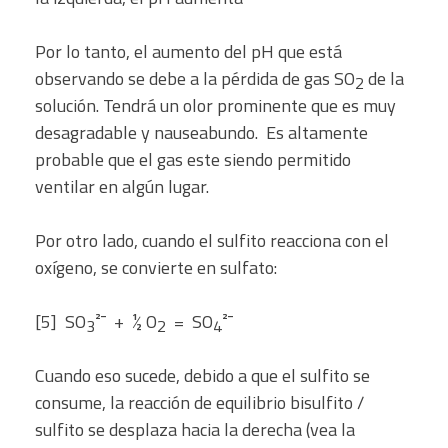
Por lo tanto, el aumento del pH que está
observando se debe a la pérdida de gas SO
de la
2
solución. Tendrá un olor prominente que es muy
desagradable y nauseabundo. Es altamente
probable que el gas este siendo permitido
ventilar en algún lugar.
Por otro lado, cuando el sulfito reacciona con el
oxígeno, se convierte en sulfato:
[5] SO
²¯ + ½ O
= SO
²¯
3
2
4
Cuando eso sucede, debido a que el sulfito se
consume, la reacción de equilibrio bisulfito /
sulfito se desplaza hacia la derecha (vea la