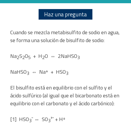
Haz una pregunta
Cuando se mezcla metabisulfito de sodio en agua,
se forma una solución de bisulfito de sodio:
Na
S
O
+ H
O ⇔ 2NaHSO
2
2
5
2
3
+
NaHSO
⇔ Na
+ HSO
3
3
El bisulfito está en equilibrio con el sulfito y el
ácido sulfúrico (al igual que el bicarbonato está en
equilibrio con el carbonato y el ácido carbónico):
+
[1] HSO
¯ ⇔ SO
²¯ + H
3
3