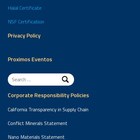
durante la
Halal Certificate
instalación y
causar la
NSF Certification
contaminación
del sistema de
Privacy Policy
distribución de
agua por
bacterias y
Proximos Eventos
patógenos?
Search
for:
Corporate Responsibility Policies
California Transparency in Supply Chain
Conflict Minerals Statement
Nano Materials Statement