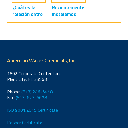
sodio para la
¿Ese pH más
¿Cuál es la
Recientemente
decloración del
alto realmente
relación entre
instalamos
agua de
estabiliza el
pH y
nuevas
alimentación de
permeado RO
alcalinidad? ¿En
membranas RO
agua de mar a
para ayudar a
qué se
en nuestro
la OI?
prevenir la
diferencian?
sistema y
corrosión en el
¿Cómo les
observamos un
sistema de
afecta la
resultado
distribución?
American Water Chemicals, Inc
temperatura?
positivo de
bacterias
1802 Corporate Center Lane
coliformes en
Plant City, FL 33563
el agua
permeada. ¿En
Phone:
(813) 246-5448
su experiencia,
Fax:
(813) 623-6678
es posible que
membranas RO
ISO 9001:2015 Certificate
puedan ser
Kosher Certificate
dañadas