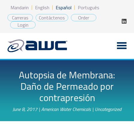
Saltar
Mandarin
English
Español
Português
al
contenido
Carreras
Contáctenos
Order
Login
Autopsia de Membrana:
Daño de Permeado por
contrapresión
June 8, 2017
|
American Water Chemicals
|
Uncategorized