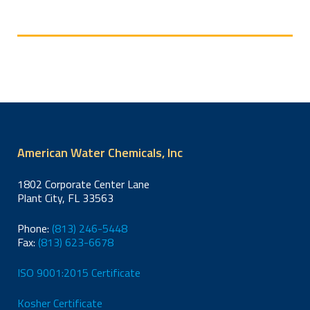
Taller de
Porque, Cuando
Autopsia de
y Como
Membranas
organizado por
ALADYR
American Water Chemicals, Inc
1802 Corporate Center Lane
Plant City, FL 33563
Phone:
(813) 246-5448
Fax:
(813) 623-6678
ISO 9001:2015 Certificate
Kosher Certificate