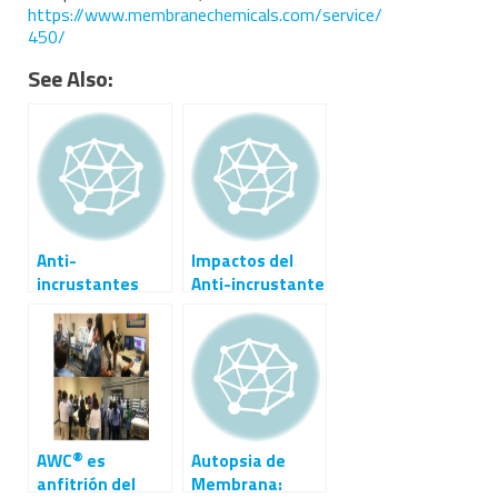
https://www.membranechemicals.com/service/
450/
See Also:
Anti-
Impactos del
incrustantes
Anti-incrustante
para Alto
en los Esfuerzos
Contenido de
de Recuperación
Sílice
de Agua
®
AWC
es
Autopsia de
anfitrión del
Membrana: