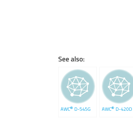
See also:
®
®
AWC
D-545G
AWC
D-420D