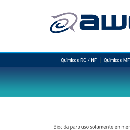
Saltar
al
contenido
Químicos RO / NF
Químicos MF
Biocida para uso solamente en memb