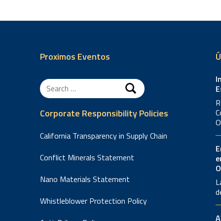
Proximos Eventos
Ú
I
Search
E
for:
R
Corporate Responsibility Policies
C
O
California Transparency in Supply Chain
E
Conflict Minerals Statement
e
O
Nano Materials Statement
L
d
Whistleblower Protection Policy