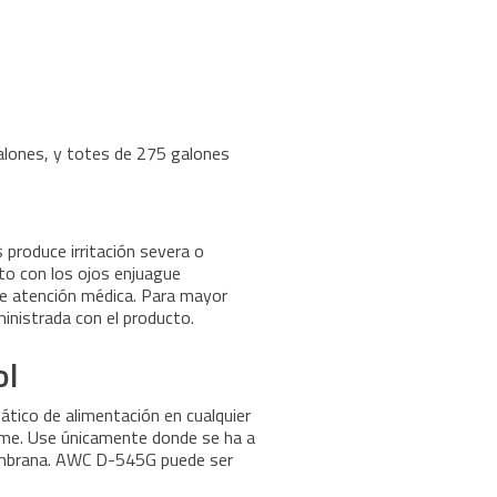
alones, y totes de 275 galones
 produce irritación severa o
cto con los ojos enjuague
e atención médica. Para mayor
ministrada con el producto.
ol
tico de alimentación en cualquier
me. Use únicamente donde se ha a
membrana. AWC D-545G puede ser