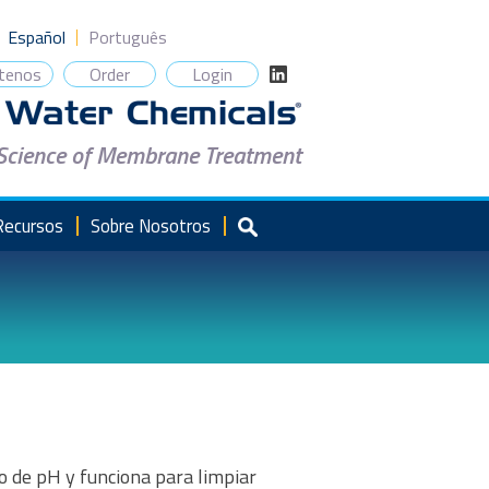
Español
Português
tenos
Order
Login
 Science of Membrane Treatment
Recursos
Sobre Nosotros
o de pH y funciona para limpiar