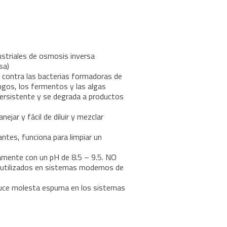
ustriales de osmosis inversa
sa)
5 contra las bacterias formadoras de
ongos, los fermentos y las algas
ersistente y se degrada a productos
jar y fácil de diluir y mezclar
antes, funciona para limpiar un
amente con un pH de 8.5 – 9.5. NO
 utilizados en sistemas modernos de
oduce molesta espuma en los sistemas