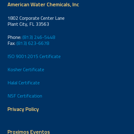
nos recomendó
American Water Chemicals, Inc
alimentación
RO?
que
con un TDS de
cambiáramos la
1802 Corporate Center Lane
1500 ppm
solución una
Plant City, FL 33563
vez que el pH
Phone:
(813) 246-5448
cayera por
Fax:
(813) 623-6678
debajo de 3.
Medimos una
ISO 9001:2015 Certificate
disminución en
el pH durante
Kosher Certificate
las dos
primeras
Halal Certificate
semanas, pero
en la tercera
NSF Certification
semana, el pH
Privacy Policy
aumentó.
¿Podría
explicar por qué
Proximos Eventos
el pH aumentó