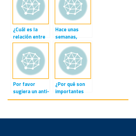
¿Cuál es la
Hace unas
relación entre
semanas,
pH y
preservamos
alcalinidad? ¿En
todas las
qué se
membranas RO
diferencian?
en nuestros
¿Cómo les
trenes con
afecta la
metabisulfito
Por favor
¿Por qué son
temperatura?
de sodio para
sugiera un anti-
importantes
un
incrustante y
los productos
almacenamiento
una
químicos de
a largo plazo.
dosificación
ósmosis
Nuestro
apropiados
inversa y los
fabricante de
para su uso en
anti-
membranas
un agua de
incrustantes