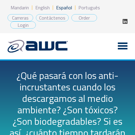
Saltar
Mandarin
English
Español
Português
al
contenido
Carreras
Contáctenos
Order
Login
¿Qué pasará con los anti-
incrustantes cuando los
descargamos al medio
ambiente? ¿Son tóxicos?
¿Son biodegradables? Si es
así, ¿cuánto tiempo tardarán