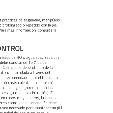
s prácticas de seguridad, manipúlelo
 prolongado o repetido con la piel.
Para más información, consulte la
ONTROL
ermeado de RO o agua suavizada que
 debe constar de 16.7 lbs de
 2% en peso), dependiendo de la
ntonces circulada a través del
les recomendados por el fabricante
ar aún más calentando la solución de
0 minutos y luego remojando las
 igual al de la circulación). El
, en casos muy severos, la limpieza
veces como sea necesario. Se debe
ún sea necesario para mantener un pH
ravedad del ensuciamiento, su