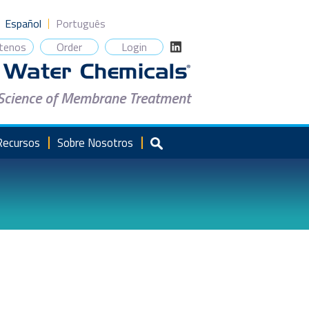
Español
Português
tenos
Order
Login
 Science of Membrane Treatment
Recursos
Sobre Nosotros