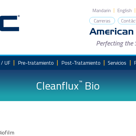
Mandarin
English
Carreras
Contác
Perfecting the
 / UF
Pre-tratamiento
Post-Tratamiento
Servicios
Cleanflux
Bio
™
iofilm