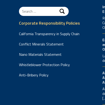
I
Search
E
for:
R
Corporate Responsibility Policies
C
O
California Transparency in Supply Chain
E
Conflict Minerals Statement
e
O
Nano Materials Statement
L
d
Whistleblower Protection Policy
Anti-Bribery Policy
A
A
A
d
[