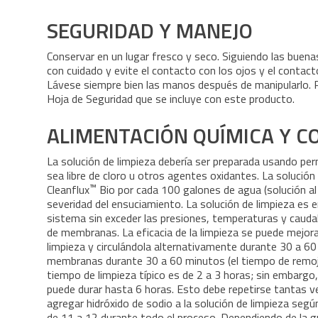
SEGURIDAD Y MANEJO
Conservar en un lugar fresco y seco. Siguiendo las buena
con cuidado y evite el contacto con los ojos y el contacto
Lávese siempre bien las manos después de manipularlo. 
Hoja de Seguridad que se incluye con este producto.
ALIMENTACIÓN QUÍMICA Y C
La solución de limpieza debería ser preparada usando p
sea libre de cloro u otros agentes oxidantes. La solución
™
Cleanflux
Bio por cada 100 galones de agua (solución al
severidad del ensuciamiento. La solución de limpieza es e
sistema sin exceder las presiones, temperaturas y cauda
de membranas. La eficacia de la limpieza se puede mejor
limpieza y circulándola alternativamente durante 30 a 6
membranas durante 30 a 60 minutos (el tiempo de remojo es
tiempo de limpieza típico es de 2 a 3 horas; sin embargo
puede durar hasta 6 horas. Esto debe repetirse tantas 
agregar hidróxido de sodio a la solución de limpieza seg
de 11 a 12 durante todo el proceso. Dependiendo de la g