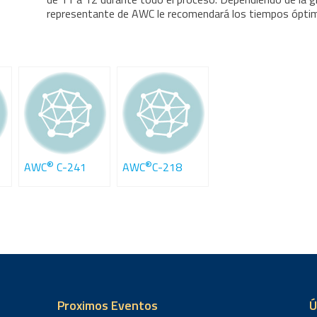
representante de AWC le recomendará los tiempos óptim
®
®
AWC
C-241
AWC
C-218
Proximos Eventos
Ú