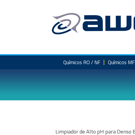
Saltar
al
contenido
Químicos RO / NF
Químicos MF
Limpiador de Alto pH para Denso B