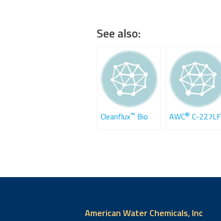
See also:
™
®
Cleanflux
Bio
AWC
C-227LF
American Water Chemicals, Inc