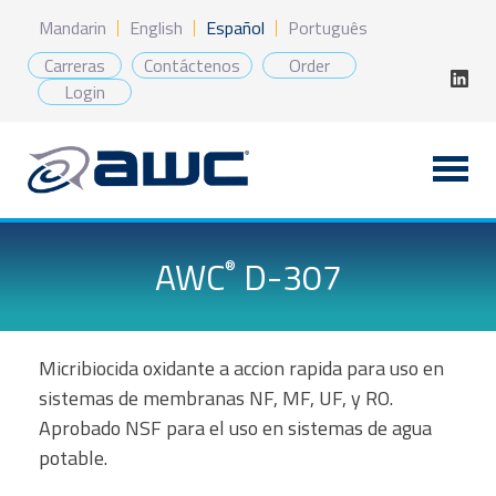
Saltar
Mandarin
English
Español
Português
al
contenido
Carreras
Contáctenos
Order
Login
AWC
D-307
®
Micribiocida oxidante a accion rapida para uso en
sistemas de membranas NF, MF, UF, y RO.
Aprobado NSF para el uso en sistemas de agua
potable.