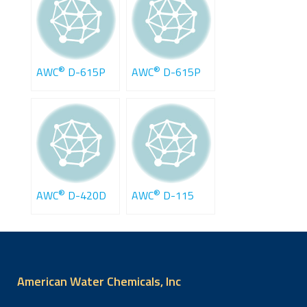
®
®
AWC
D-615P
AWC
D-615P
®
®
AWC
D-420D
AWC
D-115
American Water Chemicals, Inc